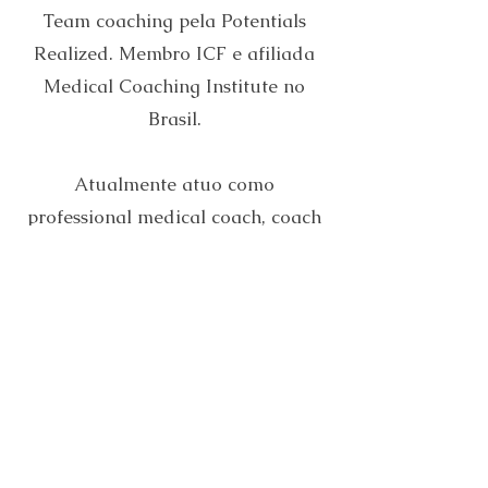
Team coaching pela Potentials
Realized. Membro ICF e afiliada
Medical Coaching Institute no
Brasil.
Atualmente atuo como
professional medical coach, coach
de carreira e executiva, mentora
de medical coaching para o
idioma português e consultora de
desenvolvimento de pessoas.
Sou Psicóloga com MBA em
Recursos Humanos com 30 anos
de experiência em ambiente
corporativo.